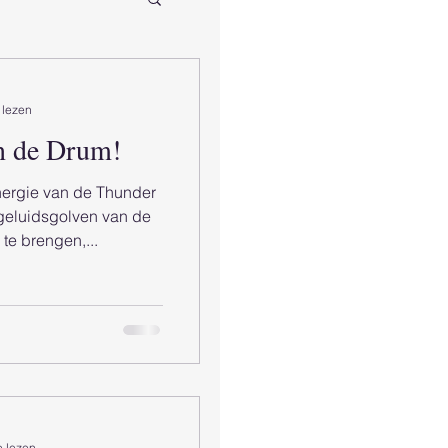
 lezen
n de Drum!
nergie van de Thunder
 geluidsgolven van de
te brengen,...
e lezen