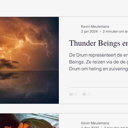
Kevin Meulemans
2 jan 2024
2 minuten om te
Thunder Beings e
De Drum representeert de e
Beings. Ze reizen via de de
Drum om heling en zuivering 
Kevin Meulemans
1 dec 2023
2 minuten om t