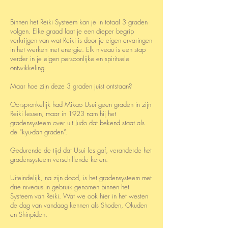
Binnen het Reiki Systeem kan je in totaal 3 graden
volgen. Elke graad laat je een dieper begrip
verkrijgen van wat Reiki is door je eigen ervaringen
in het werken met energie. Elk niveau is een stap
verder in je eigen persoonlijke en spirituele
ontwikkeling.
Maar hoe zijn deze 3 graden juist ontstaan?
Oorspronkelijk had Mikao Usui geen graden in zijn
Reiki lessen, maar in 1923 nam hij het
gradensysteem over uit Judo dat bekend staat als
de “kyu-dan graden”.
Gedurende de tijd dat Usui les gaf, veranderde het
gradensysteem verschillende keren.
Uiteindelijk, na zijn dood, is het gradensysteem met
drie niveaus in gebruik genomen binnen het
Systeem van Reiki. Wat we ook hier in het westen
de dag van vandaag kennen als Shoden, Okuden
en Shinpiden.