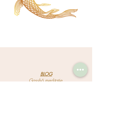
BLOG
Gasshô meditatie.
Lees meer