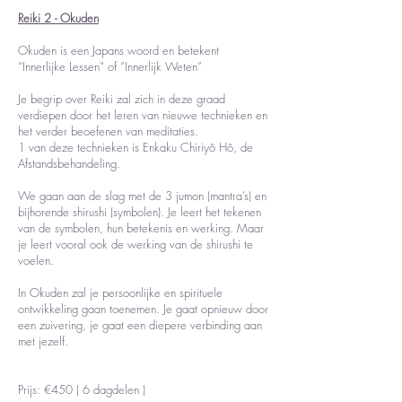
Reiki 2 - Okuden
Okuden is een Japans woord en betekent
“Innerlijke Lessen” of “Innerlijk Weten”
Je begrip over Reiki zal zich in deze graad
verdiepen door het leren van nieuwe technieken en
het verder beoefenen van meditaties.
1 van deze technieken is Enkaku Chiriyô Hô, de
Afstandsbehandeling.
We gaan aan de slag met de 3 jumon (mantra’s) en
bijhorende shirushi (symbolen). Je leert het tekenen
van de symbolen, hun betekenis en werking. Maar
je leert vooral ook de werking van de shirushi te
voelen.
In Okuden zal je persoonlijke en spirituele
ontwikkeling gaan toenemen. Je gaat opnieuw door
een zuivering, je gaat een diepere verbinding aan
met jezelf.
Prijs: €450 ( 6 dagdelen )