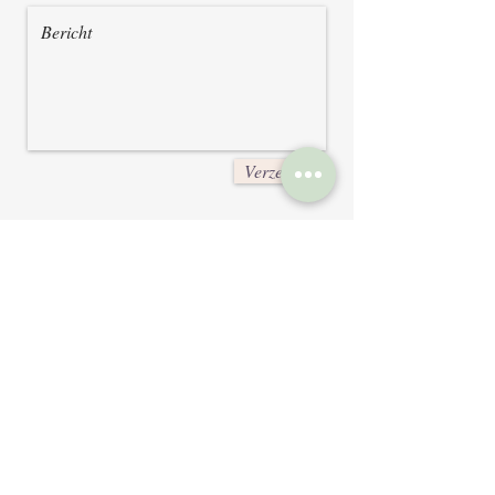
Verzenden
Openingsuren
Maandag - Op afspraak
Dinsdag - Op afspraak
Vrijdag - Op afspraak
Zaterdag - Op afspraak
Wet op de privacy