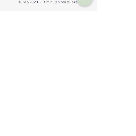
Kevin Meulemans
13 feb 2023
1 minuten om te lezen
De Adem als Rivier
Ons energieveld stroomt op dezelfde manier als
een rivier stroomt. Om te begrijpen wat er
gebeurt tijdens een ademsessie kunnen we dit...
Kevin Meulemans
Wildersedreef 65 Bus 8
1910 Kampenhout
0468/15.63.31
kevin_meulemans@live.be
BTW nr: BE0647523795
Erkend lid van de
Belgische Shiatsu Federatie