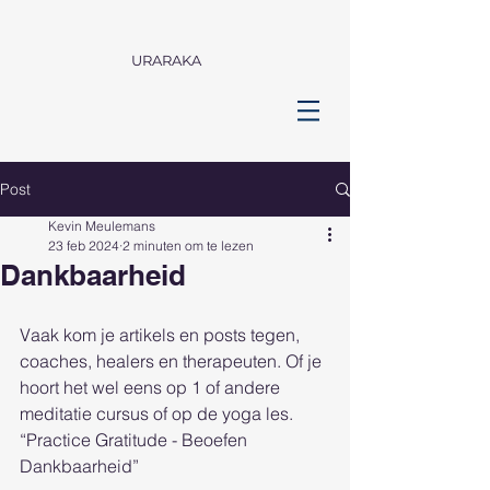
URARAKA
Post
Kevin Meulemans
23 feb 2024
2 minuten om te lezen
Dankbaarheid
Vaak kom je artikels en posts tegen, 
coaches, healers en therapeuten. Of je 
hoort het wel eens op 1 of andere 
meditatie cursus of op de yoga les. 
“Practice Gratitude - Beoefen 
Dankbaarheid” 