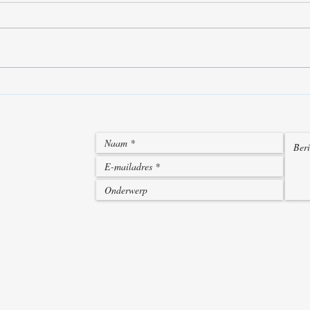
De tools van de Sjamaan.
Reik
sys