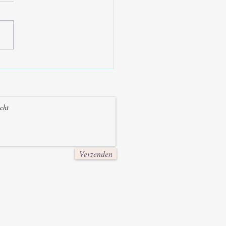
i en het Cranio Sacrale
teem
Verzenden