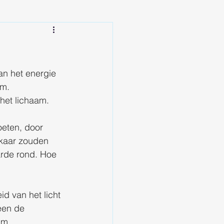
an het energie 
am.
het lichaam.
eten, door 
kaar zouden 
arde rond. Hoe 
d van het licht 
een de 
am.