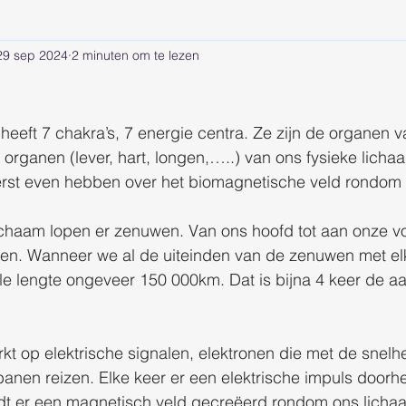
29 sep 2024
2 minuten om te lezen
s
heeft 7 chakra’s, 7 energie centra. Ze zijn de organen v
 organen (lever, hart, longen,…..) van ons fysieke licha
erst even hebben over het biomagnetische veld rondom 
ichaam lopen er zenuwen. Van ons hoofd tot aan onze vo
n. Wanneer we al de uiteinden van de zenuwen met el
ale lengte ongeveer 150 000km. Dat is bijna 4 keer de a
kt op elektrische signalen, elektronen die met de snelhei
nen reizen. Elke keer er een elektrische impuls doorh
rdt er een magnetisch veld gecreëerd rondom ons licha