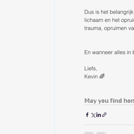
Dus is het belangrijk
lichaam en het oprui
trauma, opruimen va
En wanneer alles in 
Liefs,
Kevin 🌈
𝕄𝕒𝕪 𝕪𝕠𝕦 𝕗𝕚𝕟𝕕 𝕙𝕠𝕞