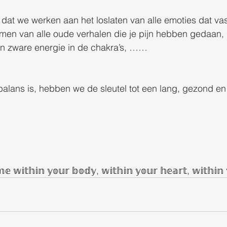
 dat we werken aan het loslaten van alle emoties dat vast
men van alle oude verhalen die je pijn hebben gedaan, 
n zware energie in de chakra’s, ……
balans is, hebben we de sleutel tot een lang, gezond en
 𝕨𝕚𝕥𝕙𝕚𝕟 𝕪𝕠𝕦𝕣 𝕓𝕠𝕕𝕪, 𝕨𝕚𝕥𝕙𝕚𝕟 𝕪𝕠𝕦𝕣 𝕙𝕖𝕒𝕣𝕥, 𝕨𝕚𝕥𝕙𝕚𝕟 