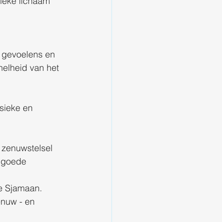
sieke lichaam 
 gevoelens en 
nelheid van het 
 
sieke en 
 zenuwstelsel 
n goede 
e Sjamaan. 
enuw - en 