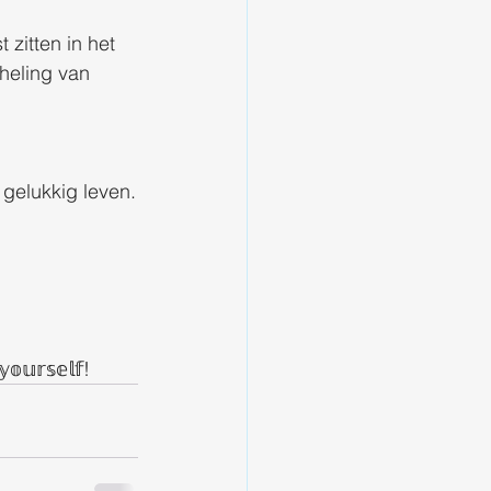
 zitten in het 
heling van 
 gelukkig leven.
𝕠𝕦𝕣𝕤𝕖𝕝𝕗!