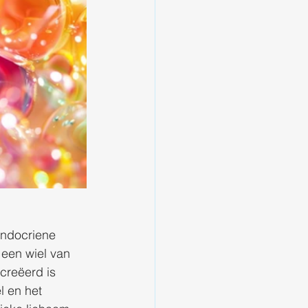
endocriene 
 een wiel van 
ecreëerd is 
l en het 