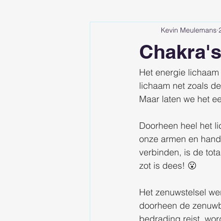
Kevin Meulemans
Chakra'
Het energie lichaam 
lichaam net zoals de
Maar laten we het e
Doorheen heel het l
onze armen en hande
verbinden, is de tot
zot is dees! 😮
Het zenuwstelsel wer
doorheen de zenuwba
bedrading reist, wo